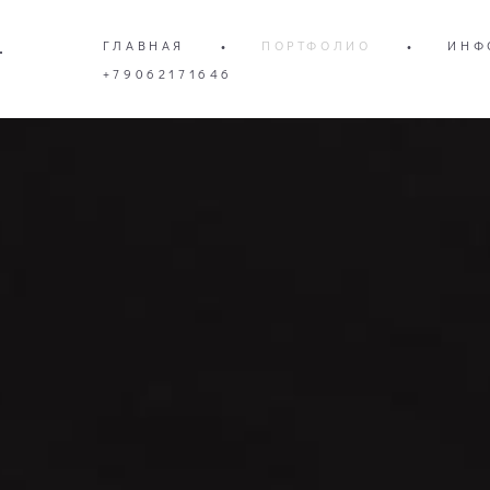
—
ГЛАВНАЯ
•
ПОРТФОЛИО
•
ИНФ
+79062171646