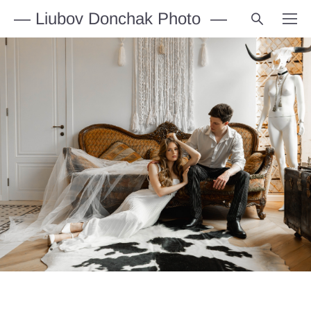
— Liubov Donchak Photo —