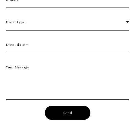
Event type
Event date *
Your Message
Send